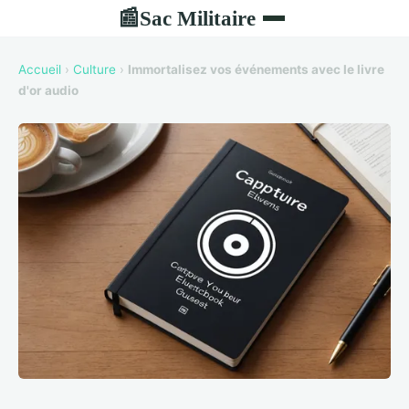
Sac Militaire
📰
Accueil
›
Culture
›
Immortalisez vos événements avec le livre
d'or audio