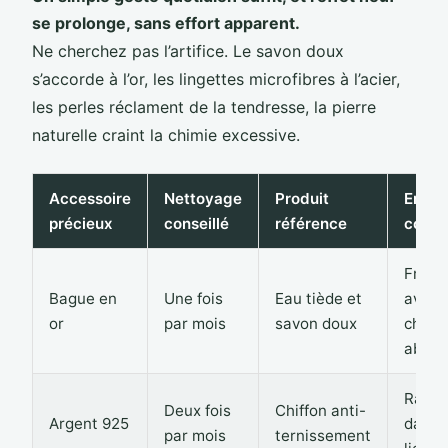
se prolonge, sans effort apparent.
Ne cherchez pas l’artifice. Le savon doux
s’accorde à l’or, les lingettes microfibres à l’acier,
les perles réclament de la tendresse, la pierre
naturelle craint la chimie excessive.
Accessoire
Nettoyage
Produit
Erreu
précieux
conseillé
référence
coura
Frotte
Bague en
Une fois
Eau tiède et
avec 
or
par mois
savon doux
chiffo
abrasi
Rang
Deux fois
Chiffon anti-
Argent 925
dans 
par mois
ternissement