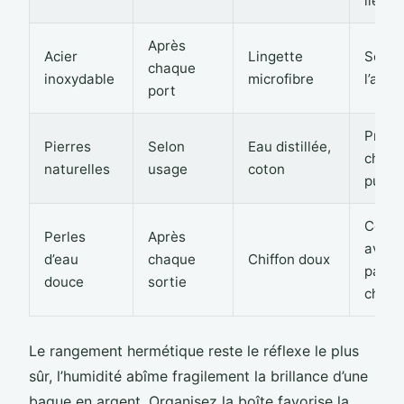
lieu 
Après
Acier
Lingette
Séche
chaque
inoxydable
microfibre
l’air l
port
Produ
Pierres
Selon
Eau distillée,
chimi
naturelles
usage
coton
puiss
Conta
Perles
Après
avec
d’eau
chaque
Chiffon doux
parfu
douce
sortie
chlor
Le rangement hermétique reste le réflexe le plus
sûr, l’humidité abîme fragilement la brillance d’une
bague en argent. Organisez la boîte favorise la