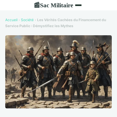
Sac Militaire
📰
Accueil
›
Société
›
Les Vérités Cachées du Financement du
Service Public : Démystifiez les Mythes